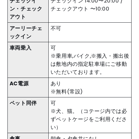
チェックイ
チェックイン 14:00〜20:00 /
ン・チェック
チェックアウト 〜10:00
アウト
アーリーチェ
不可
ックイン
車両乗入
可
※乗用車,バイク,※搬入・搬出後
は敷地内の指定駐車場にご移動
いただいております。
AC電源
あり
※無料(常設)
ペット同伴
可
※犬、猫。（コテージ内では必
ずペットケージをご利用くださ
い）
食事
朝食・夕食共になし