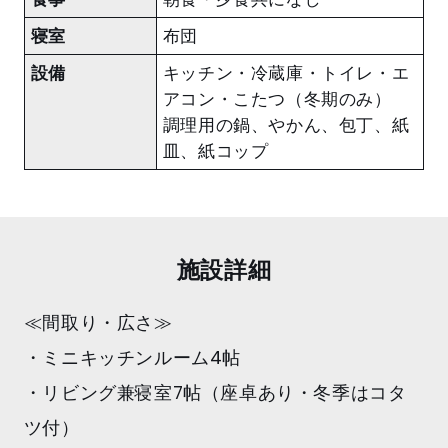
寝室
布団
設備
キッチン・冷蔵庫・トイレ・エ
アコン・こたつ（冬期のみ）
調理用の鍋、やかん、包丁、紙
皿、紙コップ
施設詳細
≪間取り・広さ≫
・ミニキッチンルーム4帖
・リビング兼寝室7帖（座卓あり・冬季はコタ
ツ付）